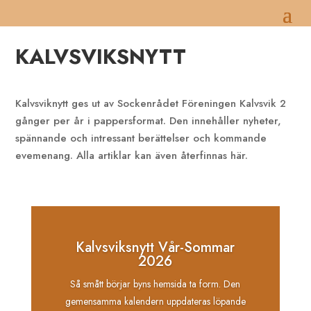
KALVSVIKSNYTT
Kalvsviknytt ges ut av Sockenrådet Föreningen Kalvsvik 2
gånger per år i pappersformat. Den innehåller nyheter,
spännande och intressant berättelser och kommande
evemenang. Alla artiklar kan även återfinnas här.
Kalvsviksnytt Vår-Sommar
2026
Så smått börjar byns hemsida ta form. Den
gemensamma kalendern uppdateras löpande