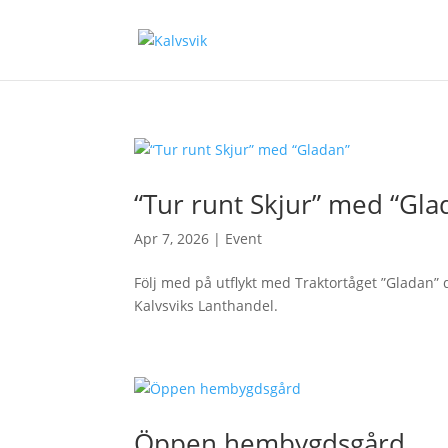
“Tur runt Skjur” med “Gla
Apr 7, 2026
|
Event
Följ med på utflykt med Traktortåget ”Gladan” d
Kalvsviks Lanthandel.
Öppen hembygdsgård