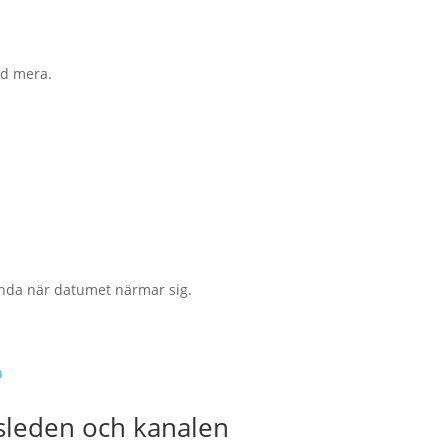
d mera.
nda när datumet närmar sig.
gsleden och kanalen